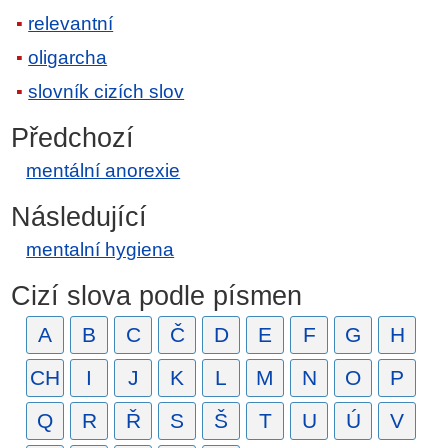
relevantní
oligarcha
slovník cizích slov
Předchozí
mentální anorexie
Následující
mentalní hygiena
Cizí slova podle písmen
A
B
C
Č
D
E
F
G
H
CH
I
J
K
L
M
N
O
P
Q
R
Ř
S
Š
T
U
Ú
V