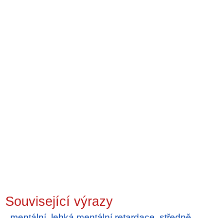
Související výrazy
mentální
,
lehká mentální retardace
,
středně