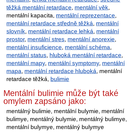
těžká mentální retardace
,
mentální věk
,
mentální kapacita,
mentální reprezentace
,
mentální retardace středně těžká
,
mentální
slovník
,
mentální retardace lehká
,
mentální
prostor
,
mentální stres
,
mentální anorexie
,
mentální insuficience
,
mentální schéma
,
mentální status
,
hluboká mentální retardace
,
mentální mapy
,
mentální symptomy
,
mentální
mapa
,
mentální retardace hluboká
, mentální
retardace těžká,
bulimie
Mentální bulimie může být také
omylem zapsáno jako:
mentálný bulimie, mentální bulymie, mentální
bulimye, mentálný bulymie, mentálný bulimye,
mentální bulymye, mentálný bulymye