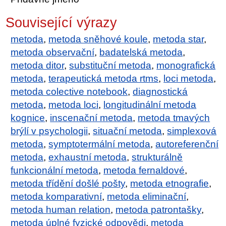
Související výrazy
metoda
,
metoda sněhové koule
,
metoda star
,
metoda observační
,
badatelská metoda
,
metoda ditor
,
substituční metoda
,
monografická
metoda
,
terapeutická metoda rtms
,
loci metoda
,
metoda colective notebook
,
diagnostická
metoda
,
metoda loci
,
longitudinální metoda
kognice
,
inscenační metoda
,
metoda tmavých
brýlí v psychologii
,
situační metoda
,
simplexová
metoda
,
symptotermální metoda
,
autoreferenční
metoda
,
exhaustní metoda
,
strukturálně
funkcionální metoda
,
metoda fernaldové
,
metoda třídění došlé pošty
,
metoda etnografie
,
metoda komparativní
,
metoda eliminační
,
metoda human relation
,
metoda patrontašky
,
metoda úplné fyzické odpovědi
,
metoda