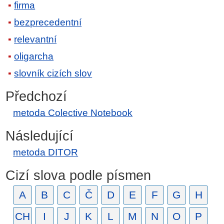
firma
bezprecedentní
relevantní
oligarcha
slovník cizích slov
Předchozí
metoda Colective Notebook
Následující
metoda DITOR
Cizí slova podle písmen
A
B
C
Č
D
E
F
G
H
CH
I
J
K
L
M
N
O
P