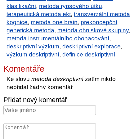
klasifikační
,
metoda rypsového útku
,
terapeutická metoda ekt
,
transverzální metoda
kognice
,
metoda one brain
,
prekoncepční
genetická metoda
,
metoda ohniskové skupiny
,
metoda instrumentálního obohacování
,
deskriptivní výzkum
,
deskriptivní explorace
,
výzkum deskriptivní
,
definice deskriptivní
Komentáře
Ke slovu
metoda deskriptivní
zatím nikdo
nepřidal žádný komentář
Přidat nový komentář