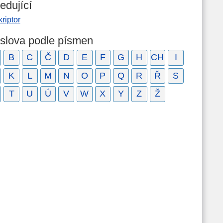
edující
riptor
 slova podle písmen
B
C
Č
D
E
F
G
H
CH
I
K
L
M
N
O
P
Q
R
Ř
S
T
U
Ú
V
W
X
Y
Z
Ž