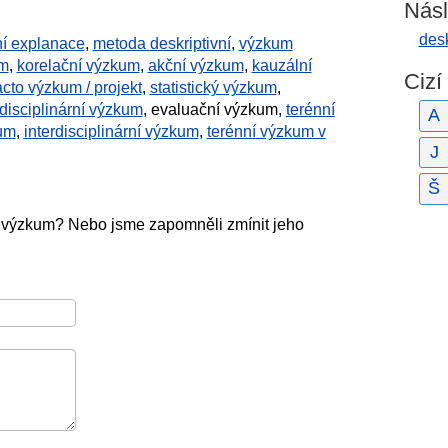
Násl
desk
ní explanace
,
metoda deskriptivní
,
výzkum
um
,
korelační výzkum
,
akční výzkum
,
kauzální
Cizí
acto výzkum / projekt
,
statistický výzkum
,
isciplinární výzkum
, evaluační výzkum,
terénní
A
kum
,
interdisciplinární výzkum
,
terénní výzkum v
J
Š
í výzkum? Nebo jsme zapomněli zmínit jeho