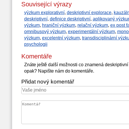
Související výrazy
výzkum explorativní
,
deskriptivní explorace
,
kauzál
deskriptivní
,
definice deskriptivní
,
aplikovaný výzk
výzkum
,
hraniční výzkum
,
relační výzkum
,
ex post f
omnibusový výzkum
,
experimentální výzkum
,
monod
výzkum
,
excelentní výzkum
,
transdisciplinární výz
psychologii
Komentáře
Znáte ještě další možnosti co znamená deskriptivn
opak? Napište nám do komentáře.
Přidat nový komentář