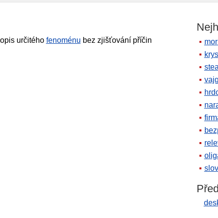
Nejh
opis určitého
fenoménu
bez zjišťování příčin
mor
krys
ste
vaj
hrd
nara
firm
bez
rele
oli
slov
Před
desk