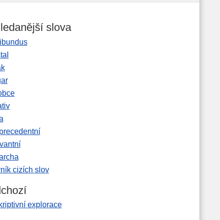
ledanější slova
ibundus
tal
ak
gar
obce
tiv
a
precedentní
vantní
garcha
ník cizích slov
chozí
riptivní explorace