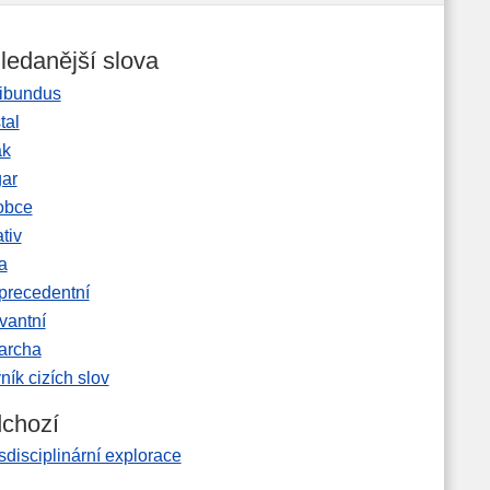
ledanější slova
ibundus
tal
ak
gar
obce
tiv
a
precedentní
vantní
garcha
ník cizích slov
chozí
sdisciplinární explorace