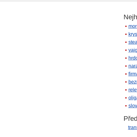
Nejh
mor
krys
ste
vaj
hrd
nara
firm
bez
rele
oli
slov
Před
tran