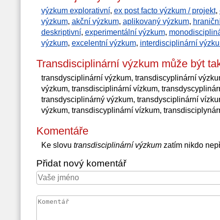
výzkum explorativní
,
ex post facto výzkum / projekt
,
výzkum
,
akční výzkum
,
aplikovaný výzkum
,
hraničn
deskriptivní
,
experimentální výzkum
,
monodisciplin
výzkum
,
excelentní výzkum
,
interdisciplinární výzk
Transdisciplinární výzkum může být t
transdysciplinární výzkum, transdiscyplinární výzku
výzkum, transdisciplinární vízkum, transdyscypliná
transdysciplinárný výzkum, transdysciplinární vízku
výzkum, transdiscyplinární vízkum, transdisciplyná
Komentáře
Ke slovu
transdisciplinární výzkum
zatím nikdo nep
Přidat nový komentář