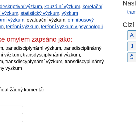
Násl
deskriptivní výzkum
,
kauzální výzkum
,
korelační
tra
í výzkum
,
statistický výzkum
,
výzkum
ární výzkum
, evaluační výzkum,
omnibusový
Cizí
um
,
terénní výzkum
,
terénní výzkum v psychologii
A
aké omylem zapsáno jako:
J
m, transdisciplynární výzkum, transdisciplinárný
rní výzkum, transdysciplynární výzkum,
Š
m, transdiscyplynární výzkum, transdiscyplinárný
rný výzkum
řidal žádný komentář