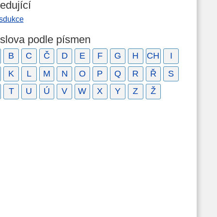
edující
nsdukce
 slova podle písmen
B
C
Č
D
E
F
G
H
CH
I
K
L
M
N
O
P
Q
R
Ř
S
T
U
Ú
V
W
X
Y
Z
Ž