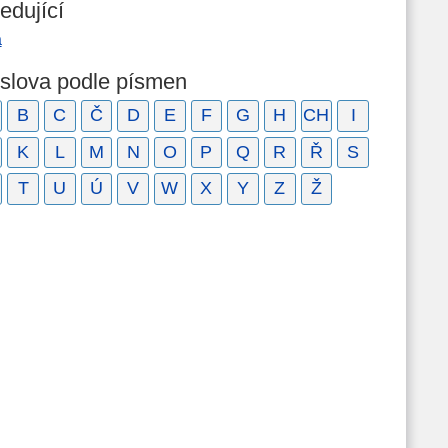
edující
a
 slova podle písmen
B
C
Č
D
E
F
G
H
CH
I
K
L
M
N
O
P
Q
R
Ř
S
T
U
Ú
V
W
X
Y
Z
Ž