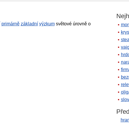
Nejh
í
primárně
základní
výzkum
světové úrovně o
mor
krys
ste
vaj
hrd
nara
firm
bez
rele
oli
slov
Před
hran