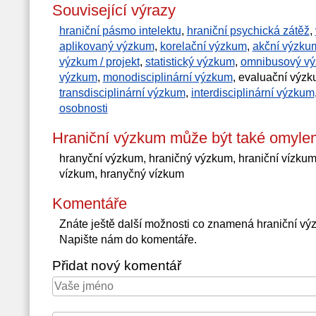
Související výrazy
hraniční pásmo intelektu
,
hraniční psychická zátěž
,
aplikovaný výzkum
,
korelační výzkum
,
akční výzku
výzkum / projekt
,
statistický výzkum
,
omnibusový v
výzkum
,
monodisciplinární výzkum
, evaluační výz
transdisciplinární výzkum
,
interdisciplinární výzkum
osobnosti
Hraniční výzkum může být také omyle
hranyční výzkum, hraničný výzkum, hraniční vízkum
vízkum, hranyčný vízkum
Komentáře
Znáte ještě další možnosti co znamená hraniční v
Napište nám do komentáře.
Přidat nový komentář