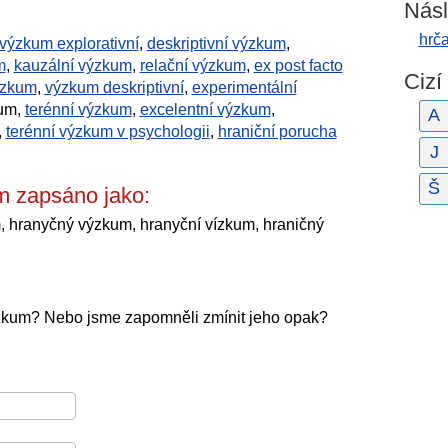
Násl
hrč
výzkum explorativní
,
deskriptivní výzkum
,
m
,
kauzální výzkum
,
relační výzkum
,
ex post facto
Cizí
ýzkum
,
výzkum deskriptivní
,
experimentální
kum,
terénní výzkum
,
excelentní výzkum
,
A
,
terénní výzkum v psychologii
,
hraniční porucha
J
Š
m zapsáno jako:
, hranyčný výzkum, hranyční vízkum, hraničný
ýzkum? Nebo jsme zapomněli zmínit jeho opak?