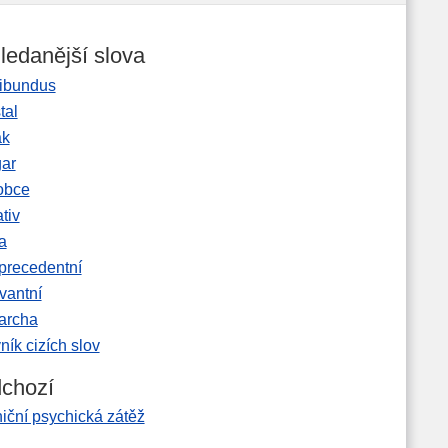
ledanější slova
ibundus
tal
ak
gar
obce
tiv
a
precedentní
vantní
garcha
ník cizích slov
chozí
iční psychická zátěž