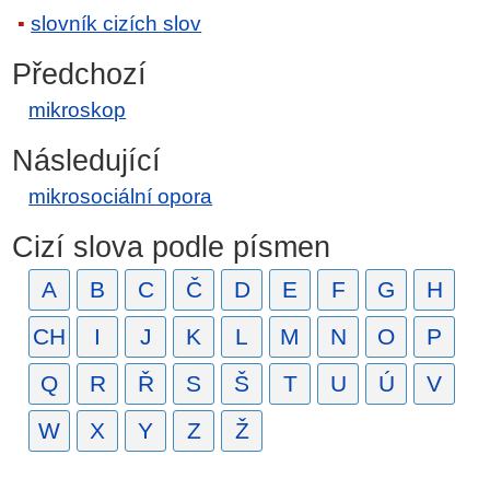
slovník cizích slov
Předchozí
mikroskop
Následující
mikrosociální opora
Cizí slova podle písmen
A
B
C
Č
D
E
F
G
H
CH
I
J
K
L
M
N
O
P
Q
R
Ř
S
Š
T
U
Ú
V
W
X
Y
Z
Ž