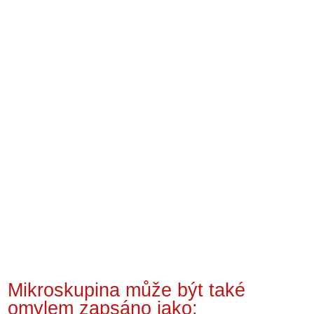
Mikroskupina může být také
omylem zapsáno jako: