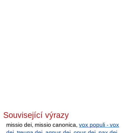
Související výrazy
missio dei, missio canonica,
vox populi - vox
dei
,
treuga dei
,
agnus dei
,
opus dei
,
pax dei
,