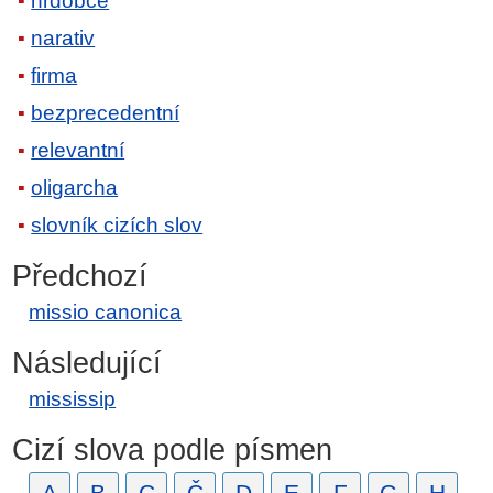
hrdobce
narativ
firma
bezprecedentní
relevantní
oligarcha
slovník cizích slov
Předchozí
missio canonica
Následující
mississip
Cizí slova podle písmen
A
B
C
Č
D
E
F
G
H