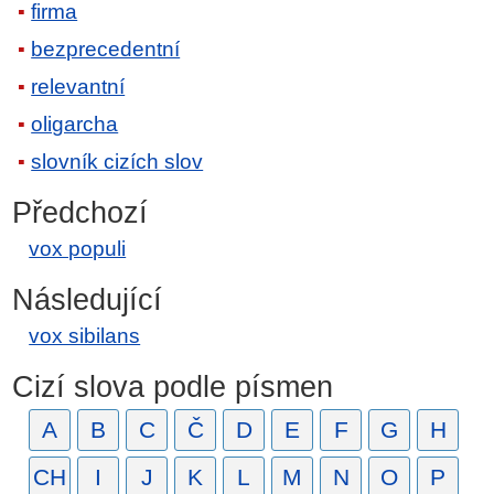
firma
bezprecedentní
relevantní
oligarcha
slovník cizích slov
Předchozí
vox populi
Následující
vox sibilans
Cizí slova podle písmen
A
B
C
Č
D
E
F
G
H
CH
I
J
K
L
M
N
O
P