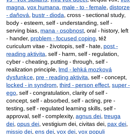
magna
,
vox humana
,
male - to - female
,
distorze
- daňová
,
bustr - dioda
, cross - sectional study,
body - esteem, self - understanding, self -
serving bias,
mana - osobnost
, oral - history, left
- hander,
problem - focused coping
, též
curiculum vitae - životopis, self - hate,
post -
reading aktivita
, self - harm, self - regulation,
cyber - cheating, putting - through, self -
realization principle,
lmd - lehká mozková
dysfunkce
,
pre - reading aktivita
, self - concept,
locked - in syndrom
,
third - person effect
,
super -
ego
, self - congratulation, clarity of self -
concept, self - absorbed, self - acting, pre -
testing, self - regulated learning skills, self -
approval, self - complexity,
agnus dei
,
treuga
dei
,
opus dei
, vestigium dei, civitas dei,
pax dei
,
missio dei
,
ens dei
,
vox dei
,
vox populi