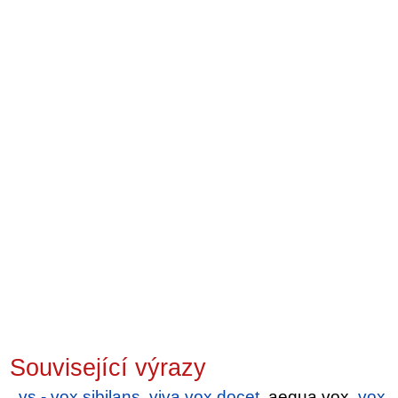
Související výrazy
vs - vox sibilans
,
viva vox docet
, aequa vox,
vox