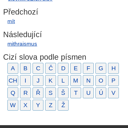
Předchozí
mít
Následující
mithraismus
Cizí slova podle písmen
A
B
C
Č
D
E
F
G
H
CH
I
J
K
L
M
N
O
P
Q
R
Ř
S
Š
T
U
Ú
V
W
X
Y
Z
Ž