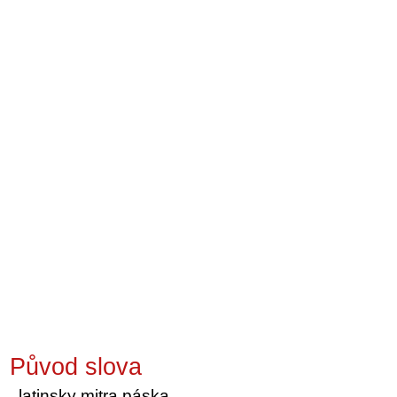
Původ slova
latinsky mitra páska