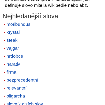
definuje slovo mitella wikipedie nebo abz.
Nejhledanější slova
moribundus
krystal
steak
vajgar
hrdobce
narativ
firma
bezprecedentní
relevantní
oligarcha
slovník cizích slov