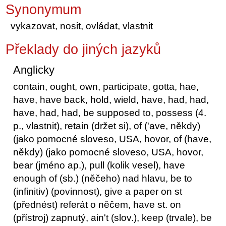
Synonymum
vykazovat, nosit, ovládat, vlastnit
Překlady do jiných jazyků
Anglicky
contain, ought, own, participate, gotta, hae,
have, have back, hold, wield, have, had, had,
have, had, had, be supposed to, possess (4.
p., vlastnit), retain (držet si), of ('ave, někdy)
(jako pomocné sloveso, USA, hovor, of (have,
někdy) (jako pomocné sloveso, USA, hovor,
bear (jméno ap.), pull (kolik vesel), have
enough of (sb.) (něčeho) nad hlavu, be to
(infinitiv) (povinnost), give a paper on st
(přednést) referát o něčem, have st. on
(přístroj) zapnutý, ain't (slov.), keep (trvale), be