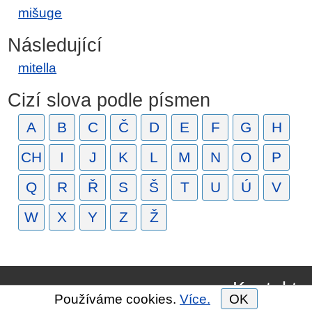
mišuge
Následující
mitella
Cizí slova podle písmen
A
B
C
Č
D
E
F
G
H
CH
I
J
K
L
M
N
O
P
Q
R
Ř
S
Š
T
U
Ú
V
W
X
Y
Z
Ž
Kontakt
Používáme cookies.
Více.
OK