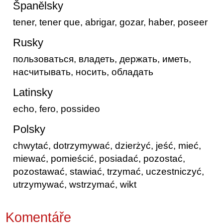
Španělsky
tener, tener que, abrigar, gozar, haber, poseer
Rusky
пользоваться, владеть, держать, иметь,
насчитывать, носить, обладать
Latinsky
echo, fero, possideo
Polsky
chwytać, dotrzymywać, dzierżyć, jeść, mieć,
miewać, pomieścić, posiadać, pozostać,
pozostawać, stawiać, trzymać, uczestniczyć,
utrzymywać, wstrzymać, wikt
Komentáře