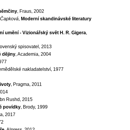
němčiny
, Fraus, 2002
e-Čapková
,
Moderní skandinávské literatury
 umění - Vizionářský svět H. R. Gigera
,
ovenský spisovatel, 2013
é dějiny
, Academia, 2004
977
zemědělské nakladatelství, 1977
ivoty
, Pragma, 2011
2014
 Ibn Rushd, 2015
é povídky
, Brody, 1999
ra, 2017
72
ře
, Alpress, 2012