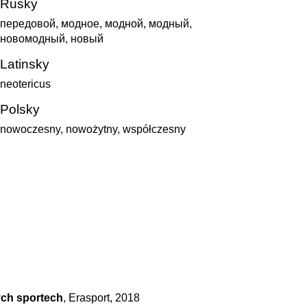
Rusky
передовой, модное, модной, модный,
новомодный, новый
Latinsky
neotericus
Polsky
nowoczesny, nowożytny, współczesny
ých sportech
, Erasport, 2018