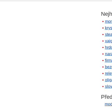
Nejh
mor
krys
ste
vaj
hrd
nara
firm
bez
rele
oli
slov
Před
mod