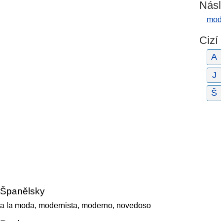
Násl
mod
Cizí
A
J
Š
Španělsky
a la moda, modernista, moderno, novedoso