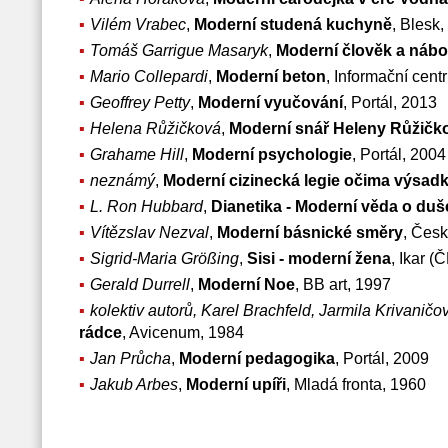
Vilém Vrabec
,
Moderní studená kuchyně
, Blesk
Tomáš Garrigue Masaryk
,
Moderní člověk a nábo
Mario Collepardi
,
Moderní beton
, Informační cen
Geoffrey Petty
,
Moderní vyučování
, Portál, 2013
Helena Růžičková
,
Moderní snář Heleny Růžičk
Grahame Hill
,
Moderní psychologie
, Portál, 2004
neznámý
,
Moderní cizinecká legie očima výsad
L. Ron Hubbard
,
Dianetika - Moderní věda o duš
Vítězslav Nezval
,
Moderní básnické směry
, Česk
Sigrid-Maria Größing
,
Sisi - moderní žena
, Ikar (
Gerald Durrell
,
Moderní Noe
, BB art, 1997
kolektiv autorů, Karel Brachfeld, Jarmila Krivaničo
rádce
, Avicenum, 1984
Jan Průcha
,
Moderní pedagogika
, Portál, 2009
Jakub Arbes
,
Moderní upíři
, Mladá fronta, 1960