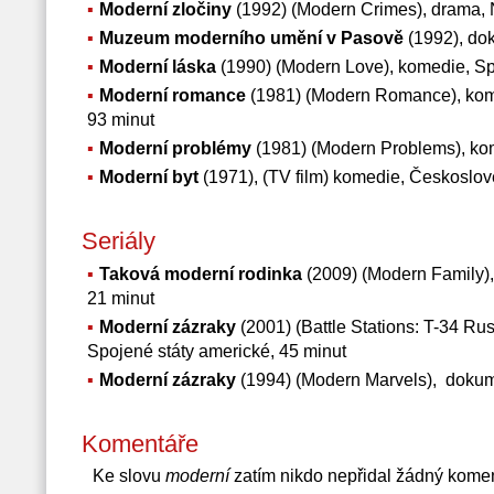
Moderní zločiny
(1992) (Modern Crimes), drama, 
Muzeum moderního umění v Pasově
(1992), do
Moderní láska
(1990) (Modern Love), komedie, Sp
Moderní romance
(1981) (Modern Romance), kome
93 minut
Moderní problémy
(1981) (Modern Problems), kom
Moderní byt
(1971), (TV film) komedie, Českoslov
Seriály
Taková moderní rodinka
(2009) (Modern Family),
21 minut
Moderní zázraky
(2001) (Battle Stations: T-34 Rus
Spojené státy americké, 45 minut
Moderní zázraky
(1994) (Modern Marvels), dokum
Komentáře
Ke slovu
moderní
zatím nikdo nepřidal žádný kome