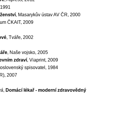
, 1991
ženství
, Masarykův ústav AV ČR, 2000
trum ČKAIT, 2009
ové
, Tváře, 2002
káře
, Naše vojsko, 2005
evním zdraví
, Viaprint, 2009
oslovenský spisovatel, 1984
ČR), 2007
vá
,
Domácí lékař - moderní zdravovědný