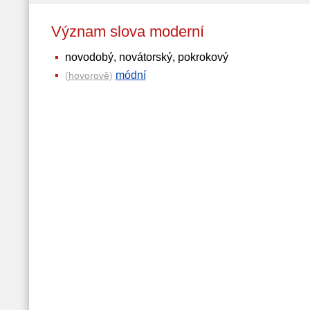
Význam slova moderní
novodobý, novátorský, pokrokový
módní
(
hovorově
)