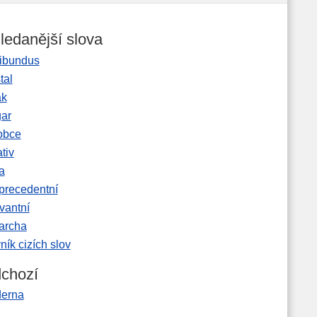
ledanější slova
ibundus
tal
ak
gar
obce
tiv
a
precedentní
vantní
garcha
ník cizích slov
chozí
erna