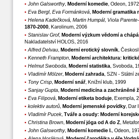
John Galsworthy
,
Moderní komedie
, Odeon, 1972
Eva Bergl, Eva Formánková
,
Moderní gramatika 
Helena Kadečková, Martin Humpál, Viola Parent
1870-2000
, Karolinum, 2006
Stanislav Grof
,
Moderní výzkum vědomí a chápání
Nakladatelství HOLOS, 2016
Alfred Delvau
,
Moderní erotický slovník
, Českosl
Kenneth Frampton
,
Moderní architektura: kritick
Helmut Swoboda
,
Moderní statistika
, Svoboda, 1
Vladimír Mölzer
,
Moderní zahrada
, SZN - Státní 
Tony Crisp
,
Moderní snář
, Knižní klub, 1999
Sanjay Gupta
,
Moderní medicína a zachráněné ž
Eva Filipová
,
Moderní etiketa boduje
, Exempla, 
kolektiv autorů
,
Moderní jemenské povídky
, Dar
Vladimír Pucek
,
Tváře a osudy: Moderní korejsk
Christina Brown
,
Moderní jóga od A do Z
, Metafo
John Galsworthy
,
Moderní komedie I.
, Odeon, 19
Alena Horáková
,
Moderní čarodějka v éře Vodná