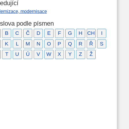
edující
ernizace, modernisace
 slova podle písmen
B
C
Č
D
E
F
G
H
CH
I
K
L
M
N
O
P
Q
R
Ř
S
T
U
Ú
V
W
X
Y
Z
Ž