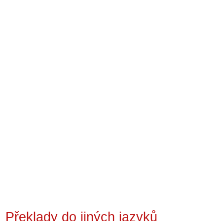
Překlady do jiných jazyků