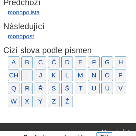
Předchozí
monopolista
Následující
monopost
Cizí slova podle písmen
A
B
C
Č
D
E
F
G
H
CH
I
J
K
L
M
N
O
P
Q
R
Ř
S
Š
T
U
Ú
V
W
X
Y
Z
Ž
Kontakt