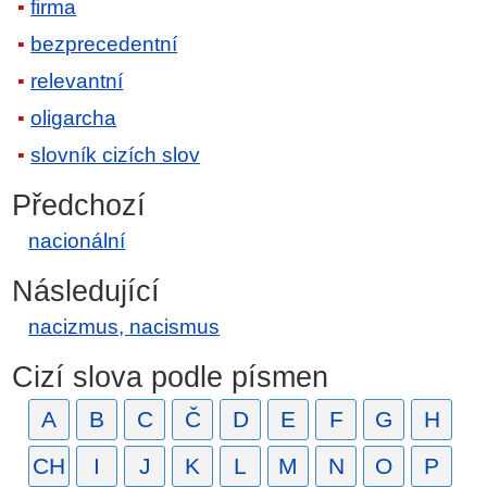
firma
bezprecedentní
relevantní
oligarcha
slovník cizích slov
Předchozí
nacionální
Následující
nacizmus, nacismus
Cizí slova podle písmen
A
B
C
Č
D
E
F
G
H
CH
I
J
K
L
M
N
O
P