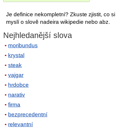
Je definice nekompletní? Zkuste zjistit, co si
myslí o slově nadeira wikipedie nebo abz.
Nejhledanější slova
moribundus
krystal
steak
vajgar
hrdobce
narativ
firma
bezprecedentní
relevantní