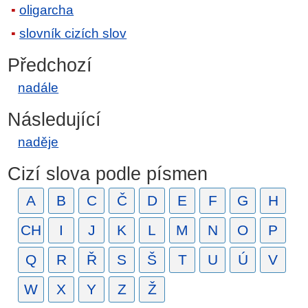
oligarcha
slovník cizích slov
Předchozí
nadále
Následující
naděje
Cizí slova podle písmen
A
B
C
Č
D
E
F
G
H
CH
I
J
K
L
M
N
O
P
Q
R
Ř
S
Š
T
U
Ú
V
W
X
Y
Z
Ž