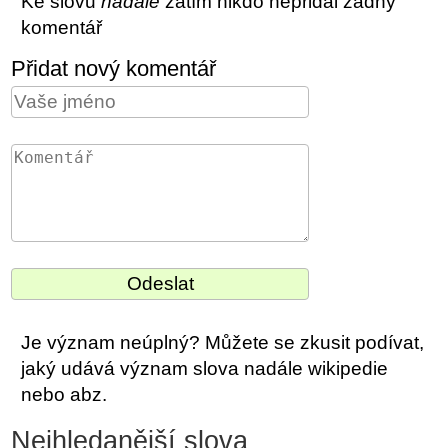
Ke slovu
nadále
zatím nikdo nepřidal žádný
komentář
Přidat nový komentář
Je význam neúplný? Můžete se zkusit podívat,
jaký udává význam slova nadále wikipedie
nebo abz.
Nejhledanější slova