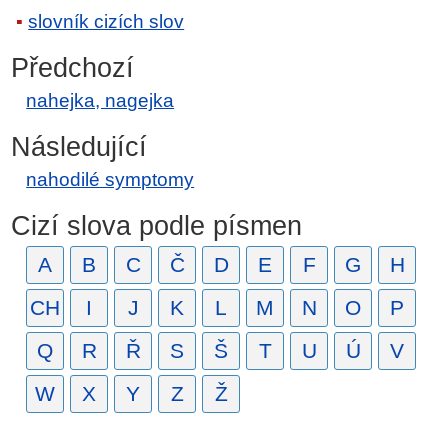
slovník cizích slov
Předchozí
nahejka, nagejka
Následující
nahodilé symptomy
Cizí slova podle písmen
A
B
C
Č
D
E
F
G
H
CH
I
J
K
L
M
N
O
P
Q
R
Ř
S
Š
T
U
Ú
V
W
X
Y
Z
Ž