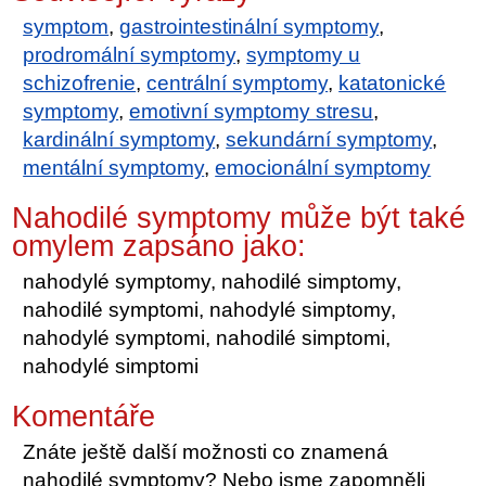
symptom
,
gastrointestinální symptomy
,
prodromální symptomy
,
symptomy u
schizofrenie
,
centrální symptomy
,
katatonické
symptomy
,
emotivní symptomy stresu
,
kardinální symptomy
,
sekundární symptomy
,
mentální symptomy
,
emocionální symptomy
Nahodilé symptomy může být také
omylem zapsáno jako:
nahodylé symptomy, nahodilé simptomy,
nahodilé symptomi, nahodylé simptomy,
nahodylé symptomi, nahodilé simptomi,
nahodylé simptomi
Komentáře
Znáte ještě další možnosti co znamená
nahodilé symptomy? Nebo jsme zapomněli