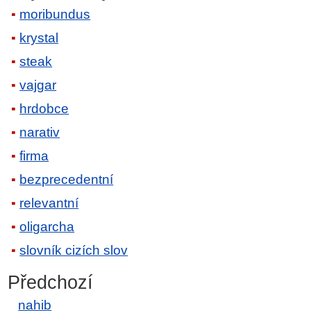
moribundus
krystal
steak
vajgar
hrdobce
narativ
firma
bezprecedentní
relevantní
oligarcha
slovník cizích slov
Předchozí
nahib