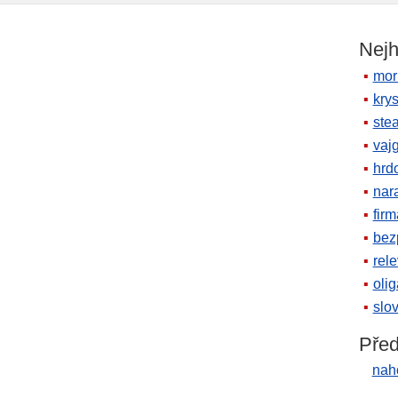
Nejh
mor
krys
ste
vaj
hrd
nara
firm
bez
rele
oli
slov
Před
nah