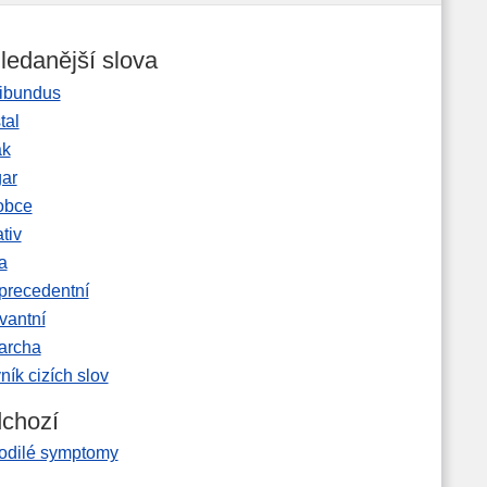
ledanější slova
ibundus
tal
ak
gar
obce
tiv
a
precedentní
vantní
garcha
ník cizích slov
chozí
odilé symptomy