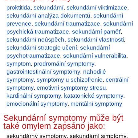
proktitida
,
sekundární
,
sekundární viktimizace
,
sekundární analýza dokumentů
,
sekundární
prevence
,
sekundární traumatizace
,
sekundární
psychická traumatizace
,
sekundární paměť
,
sekundární neúspěch
,
sekundární vlastnosti
,
sekundární strategie učení
,
sekundární
psychotraumatizace
,
sekundární vulnerabilita
,
symptom
,
prodromální symptomy
,
gastrointestinální symptomy
,
nahodilé
symptomy
,
symptomy u schizofrenie
,
centrální
symptomy
,
emotivní symptomy stresu
,
kardinální symptomy
,
katatonické symptomy
,
emocionální symptomy
,
mentální symptomy
Sekundární symptomy může být
také omylem zapsáno jako:
sekundárný symptomy, sekundární simptomy,