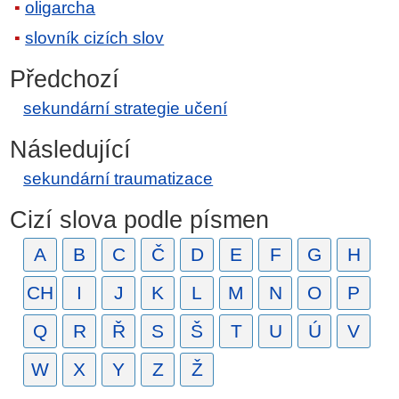
oligarcha
slovník cizích slov
Předchozí
sekundární strategie učení
Následující
sekundární traumatizace
Cizí slova podle písmen
A
B
C
Č
D
E
F
G
H
CH
I
J
K
L
M
N
O
P
Q
R
Ř
S
Š
T
U
Ú
V
W
X
Y
Z
Ž