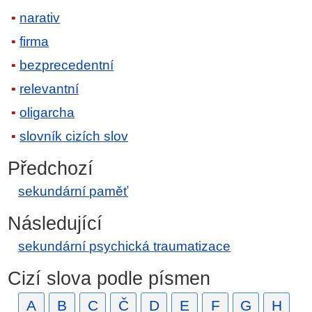
narativ
firma
bezprecedentní
relevantní
oligarcha
slovník cizích slov
Předchozí
sekundární paměť
Následující
sekundární psychická traumatizace
Cizí slova podle písmen
A
B
C
Č
D
E
F
G
H