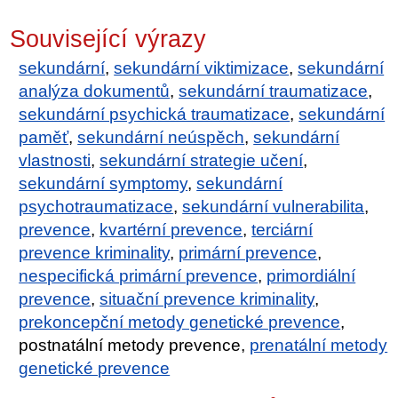
Související výrazy
sekundární
,
sekundární viktimizace
,
sekundární
analýza dokumentů
,
sekundární traumatizace
,
sekundární psychická traumatizace
,
sekundární
paměť
,
sekundární neúspěch
,
sekundární
vlastnosti
,
sekundární strategie učení
,
sekundární symptomy
,
sekundární
psychotraumatizace
,
sekundární vulnerabilita
,
prevence
,
kvartérní prevence
,
terciární
prevence kriminality
,
primární prevence
,
nespecifická primární prevence
,
primordiální
prevence
,
situační prevence kriminality
,
prekoncepční metody genetické prevence
,
postnatální metody prevence,
prenatální metody
genetické prevence