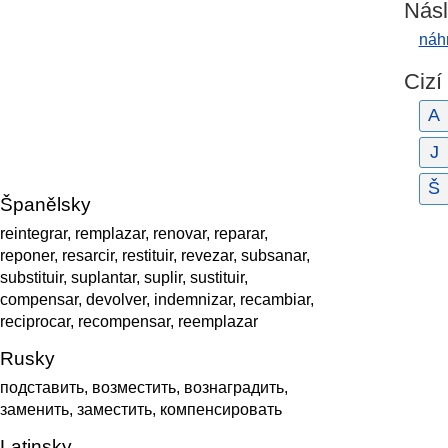
Násl
náh
Cizí
A
J
Š
Španělsky
reintegrar, remplazar, renovar, reparar,
reponer, resarcir, restituir, revezar, subsanar,
substituir, suplantar, suplir, sustituir,
compensar, devolver, indemnizar, recambiar,
reciprocar, recompensar, reemplazar
Rusky
подставить, возместить, вознаградить,
заменить, заместить, компенсировать
Latinsky