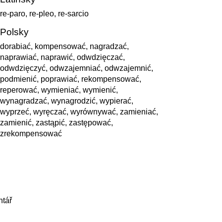
re-paro, re-pleo, re-sarcio
Polsky
dorabiać, kompensować, nagradzać,
naprawiać, naprawić, odwdzięczać,
odwdzięczyć, odwzajemniać, odwzajemnić,
podmienić, poprawiać, rekompensować,
reperować, wymieniać, wymienić,
wynagradzać, wynagrodzić, wypierać,
wyprzeć, wyręczać, wyrównywać, zamieniać,
zamienić, zastąpić, zastępować,
zrekompensować
ntář