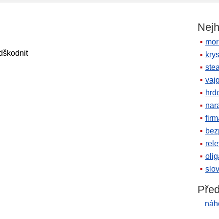
Nejh
mor
odškodnit
krys
ste
vaj
hrd
nara
firm
bez
rele
oli
slov
Před
náh