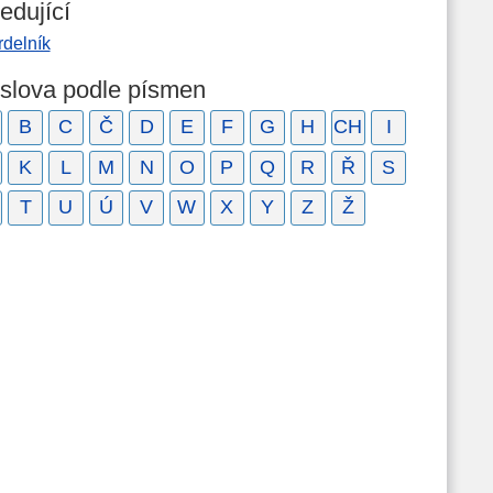
edující
rdelník
 slova podle písmen
B
C
Č
D
E
F
G
H
CH
I
K
L
M
N
O
P
Q
R
Ř
S
T
U
Ú
V
W
X
Y
Z
Ž