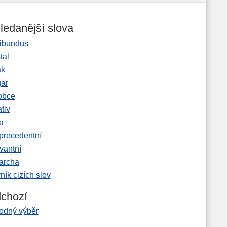
ledanější slova
ibundus
tal
ak
gar
obce
tiv
a
precedentní
vantní
garcha
ník cizích slov
chozí
odný výběr