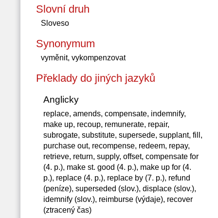
Slovní druh
Sloveso
Synonymum
vyměnit, vykompenzovat
Překlady do jiných jazyků
Anglicky
replace, amends, compensate, indemnify,
make up, recoup, remunerate, repair,
subrogate, substitute, supersede, supplant, fill,
purchase out, recompense, redeem, repay,
retrieve, return, supply, offset, compensate for
(4. p.), make st. good (4. p.), make up for (4.
p.), replace (4. p.), replace by (7. p.), refund
(peníze), superseded (slov.), displace (slov.),
idemnify (slov.), reimburse (výdaje), recover
(ztracený čas)