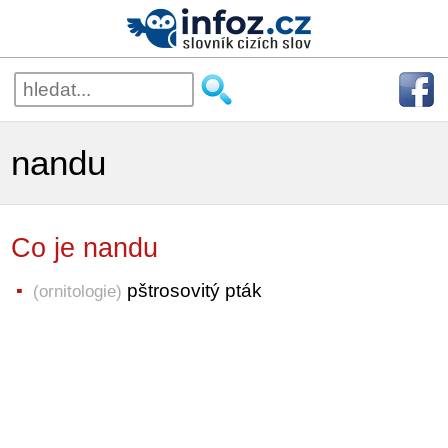
nandu
Co je nandu
pštrosovitý pták
(ornitologie)