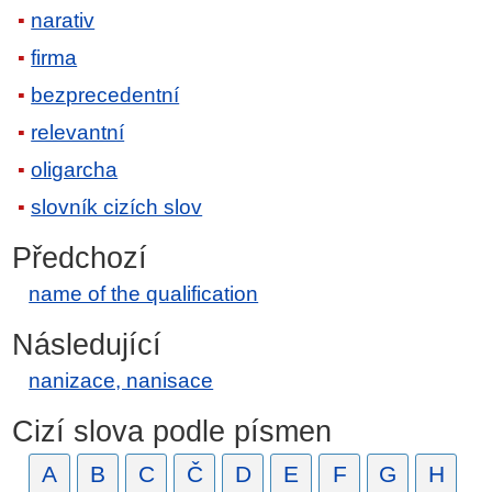
narativ
firma
bezprecedentní
relevantní
oligarcha
slovník cizích slov
Předchozí
name of the qualification
Následující
nanizace, nanisace
Cizí slova podle písmen
A
B
C
Č
D
E
F
G
H