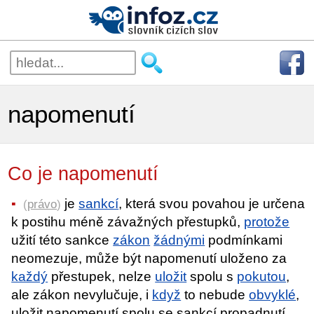
napomenutí
Co je napomenutí
je
sankcí
, která svou povahou je určena
(
právo
)
k postihu méně závažných přestupků,
protože
užití této sankce
zákon
žádnými
podmínkami
neomezuje, může být napomenutí uloženo za
každý
přestupek, nelze
uložit
spolu s
pokutou
,
ale zákon nevylučuje, i
když
to nebude
obvyklé
,
uložit napomenutí spolu se sankcí propadnutí