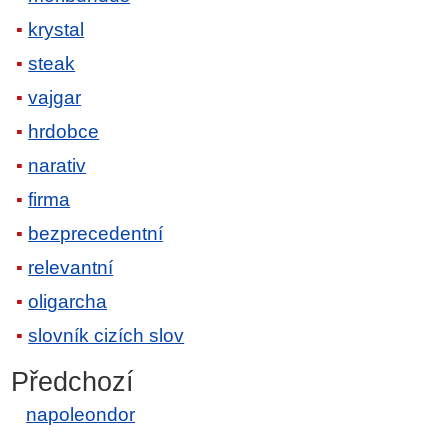
krystal
steak
vajgar
hrdobce
narativ
firma
bezprecedentní
relevantní
oligarcha
slovník cizích slov
Předchozí
napoleondor