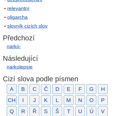
relevantní
oligarcha
slovník cizích slov
Předchozí
narko-
Následující
narkolepsie
Cizí slova podle písmen
A
B
C
Č
D
E
F
G
H
CH
I
J
K
L
M
N
O
P
Q
R
Ř
S
Š
T
U
Ú
V