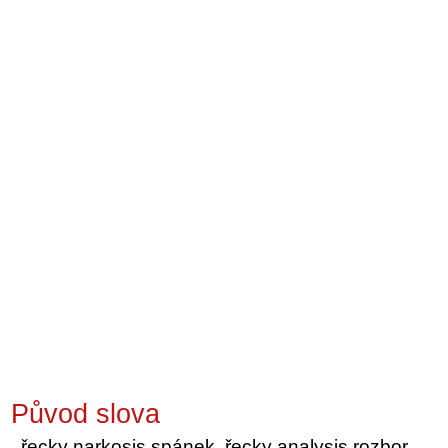
Původ slova
řecky narkosis spánek, řecky analysis rozbor