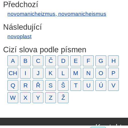
Předchozí
novomanicheizmus, novomanicheismus
Následující
novoplast
Cizí slova podle písmen
A
B
C
Č
D
E
F
G
H
CH
I
J
K
L
M
N
O
P
Q
R
Ř
S
Š
T
U
Ú
V
W
X
Y
Z
Ž
Kontakt