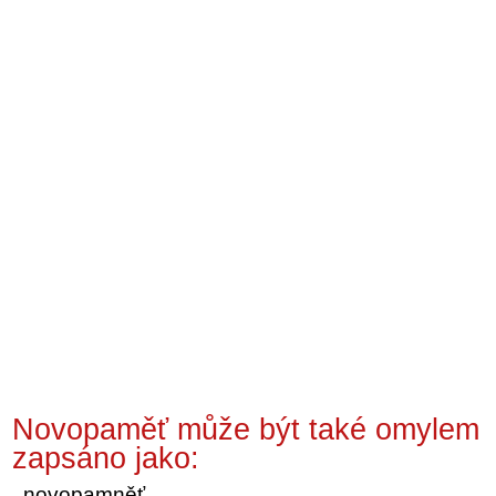
Novopaměť může být také omylem
zapsáno jako:
novopamněť