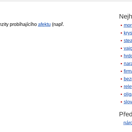
Nejh
nzity probíhajícího
afektu
(např.
mor
krys
ste
vaj
hrd
nara
firm
bez
rele
oli
slov
Před
nár