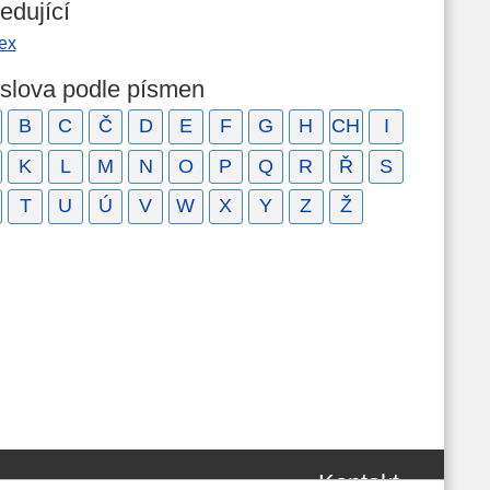
edující
ex
 slova podle písmen
B
C
Č
D
E
F
G
H
CH
I
K
L
M
N
O
P
Q
R
Ř
S
T
U
Ú
V
W
X
Y
Z
Ž
Kontakt