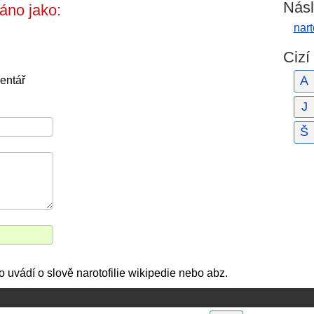
Násl
áno jako:
nart
Cizí
A
entář
J
Š
co uvádí o slově narotofilie wikipedie nebo abz.