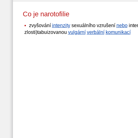
Co je narotofilie
zvyšování
intenzity
sexuálního vzrušení
nebo
inte
zlosti)tabuizovanou
vulgární
verbální
komunikací