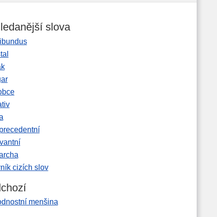
ledanější slova
ibundus
tal
ak
gar
obce
tiv
a
precedentní
vantní
garcha
ník cizích slov
chozí
odnostní menšina