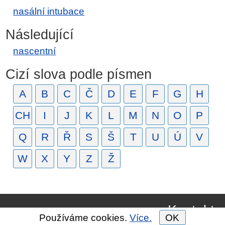
nasální intubace
Následující
nascentní
Cizí slova podle písmen
A
B
C
Č
D
E
F
G
H
CH
I
J
K
L
M
N
O
P
Q
R
Ř
S
Š
T
U
Ú
V
W
X
Y
Z
Ž
Kontakt
Používáme cookies.
Více.
OK