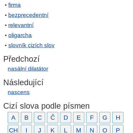
firma
bezprecedentní
relevantní
oligarcha
slovník cizích slov
Předchozí
nasální dilatátor
Následující
nascens
Cizí slova podle písmen
A
B
C
Č
D
E
F
G
H
CH
I
J
K
L
M
N
O
P