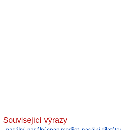
Související výrazy
nasální
,
nasální cpap medijet
,
nasální dilatátor
,