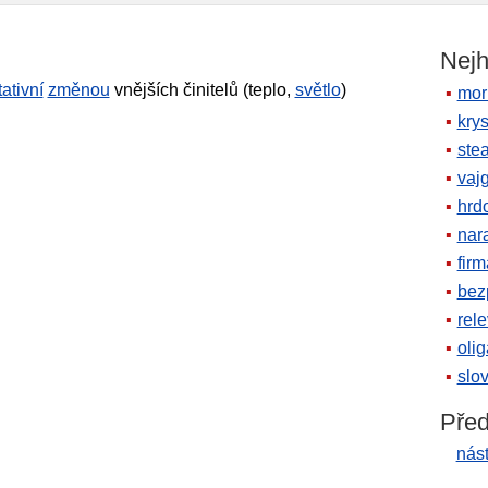
Nejh
tativní
změnou
vnějších činitelů (teplo,
světlo
)
mor
krys
ste
vaj
hrd
nara
firm
bez
rele
oli
slov
Před
nás