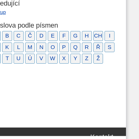
edující
tup
 slova podle písmen
B
C
Č
D
E
F
G
H
CH
I
K
L
M
N
O
P
Q
R
Ř
S
T
U
Ú
V
W
X
Y
Z
Ž
Kontakt