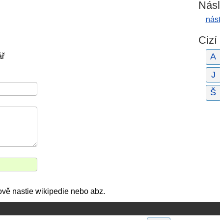
Násl
nás
Cizí
A
ář
J
Š
ově nastie wikipedie nebo abz.