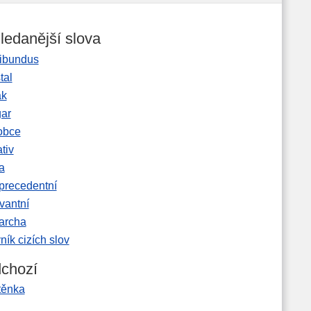
ledanější slova
ibundus
tal
ak
gar
obce
tiv
a
precedentní
vantní
garcha
ník cizích slov
chozí
těnka