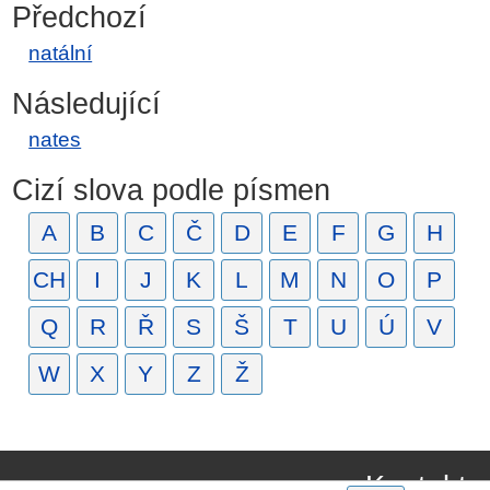
Předchozí
natální
Následující
nates
Cizí slova podle písmen
A
B
C
Č
D
E
F
G
H
CH
I
J
K
L
M
N
O
P
Q
R
Ř
S
Š
T
U
Ú
V
W
X
Y
Z
Ž
Kontakt