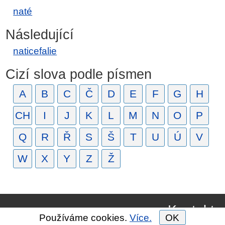
naté
Následující
naticefalie
Cizí slova podle písmen
A
B
C
Č
D
E
F
G
H
CH
I
J
K
L
M
N
O
P
Q
R
Ř
S
Š
T
U
Ú
V
W
X
Y
Z
Ž
Kontakt
Používáme cookies.
Více.
OK