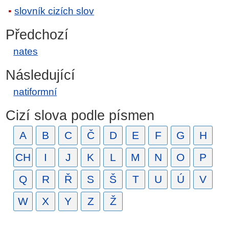
slovník cizích slov
Předchozí
nates
Následující
natiformní
Cizí slova podle písmen
A
B
C
Č
D
E
F
G
H
CH
I
J
K
L
M
N
O
P
Q
R
Ř
S
Š
T
U
Ú
V
W
X
Y
Z
Ž