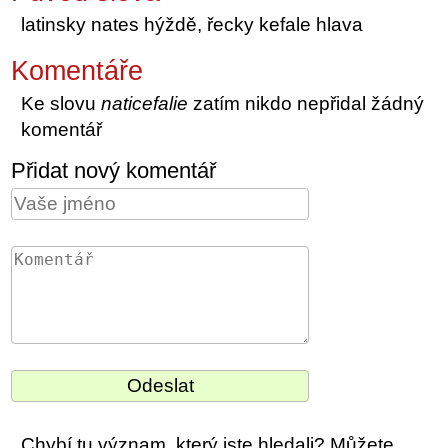
latinsky nates hýždě, řecky kefale hlava
Komentáře
Ke slovu
naticefalie
zatím nikdo nepřidal žádný
komentář
Přidat nový komentář
Chybí tu význam, který jste hledali? Můžete