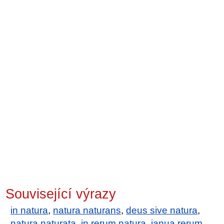
Související výrazy
in natura
,
natura naturans
,
deus sive natura
,
natura naturata
,
in rerum natura
,
janua rerum
,