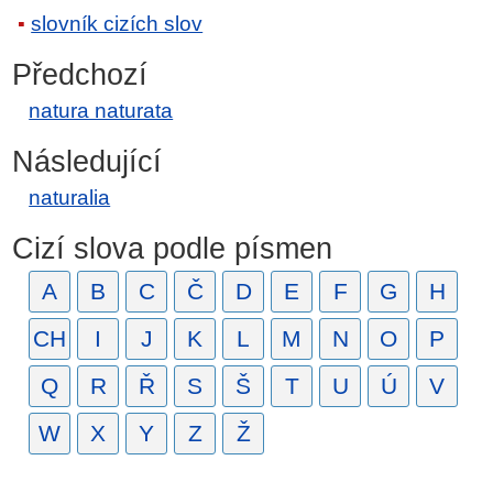
slovník cizích slov
Předchozí
natura naturata
Následující
naturalia
Cizí slova podle písmen
A
B
C
Č
D
E
F
G
H
CH
I
J
K
L
M
N
O
P
Q
R
Ř
S
Š
T
U
Ú
V
W
X
Y
Z
Ž