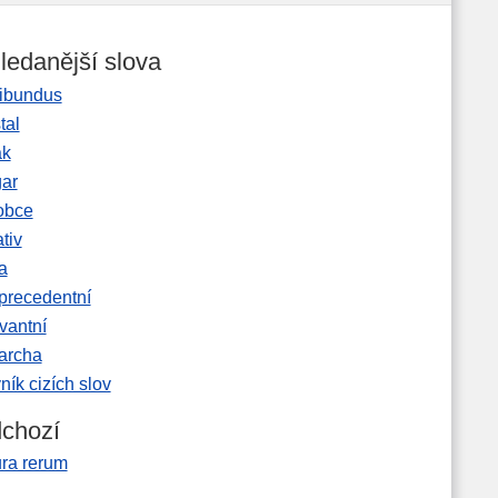
ledanější slova
ibundus
tal
ak
gar
obce
tiv
a
precedentní
vantní
garcha
ník cizích slov
chozí
ura rerum