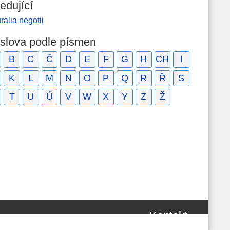
edující
ralia negotii
 slova podle písmen
B
C
Č
D
E
F
G
H
CH
I
K
L
M
N
O
P
Q
R
Ř
S
T
U
Ú
V
W
X
Y
Z
Ž
Kontakt