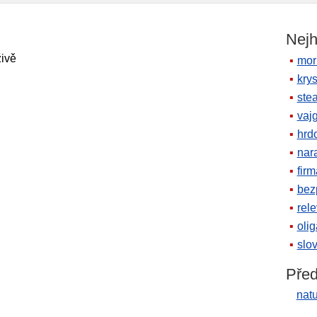
Nejh
živě
mor
krys
ste
vaj
hrd
nara
firm
bez
rele
oli
slov
Před
nat