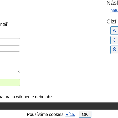
Násl
natu
Cizí
ntář
A
J
Š
naturalia wikipedie nebo abz.
Používáme cookies.
Více.
OK