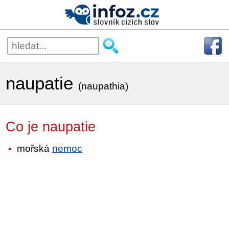
naupatie
(naupathia)
Co je naupatie
mořská
nemoc