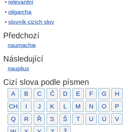
relevantní
oligarcha
slovník cizích slov
Předchozí
naumachie
Následující
nauplius
Cizí slova podle písmen
A
B
C
Č
D
E
F
G
H
CH
I
J
K
L
M
N
O
P
Q
R
Ř
S
Š
T
U
Ú
V
W
X
Y
Z
Ž