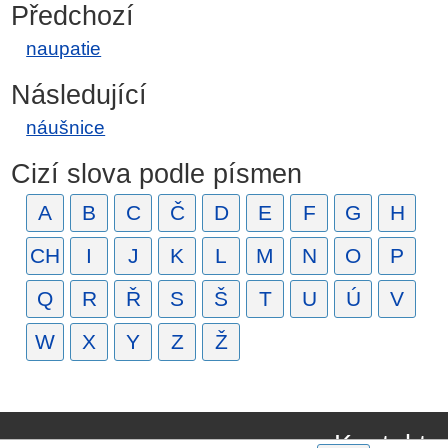
Předchozí
naupatie
Následující
náušnice
Cizí slova podle písmen
A
B
C
Č
D
E
F
G
H
CH
I
J
K
L
M
N
O
P
Q
R
Ř
S
Š
T
U
Ú
V
W
X
Y
Z
Ž
Kontakt