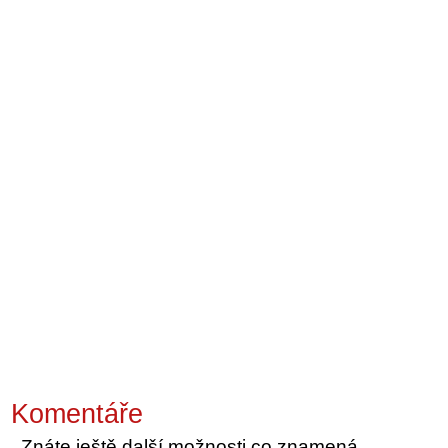
Komentáře
Znáte ještě další možnosti co znamená