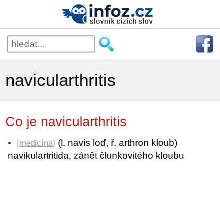
navicularthritis
Co je navicularthritis
(l. navis loď, ř. arthron kloub)
(
medicína
)
navikulartritida, zánět člunkovitého kloubu