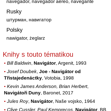
navegador, navegador aéreo, navegante
Rusky
штурман, навигатор
Polsky
nawigator, żeglarz
Knihy s touto tématikou
Bill Baldwin
,
Navigátor
, Argenit, 1993
Josef Doubek
,
Joe - Navigátor od
Třistajedenáctky
, Votobia, 1998
Kevin James Anderson, Brian Herbert
,
Navigátoři Duny
, Baronet, 2017
Jules Roy
,
Navigátor
, Naše vojsko, 1964
Clive Cussler, Paul Kemprecos
,
Navigátor
, BB