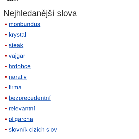
Nejhledanější slova
moribundus
krystal
steak
vajgar
hrdobce
narativ
firma
bezprecedentní
relevantní
oligarcha
slovník cizích slov