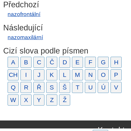
Předchozí
nazofrontální
Následující
nazomaxilární
Cizí slova podle písmen
A
B
C
Č
D
E
F
G
H
CH
I
J
K
L
M
N
O
P
Q
R
Ř
S
Š
T
U
Ú
V
W
X
Y
Z
Ž
Kontakt