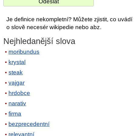
Je definice nekompletní? Můžete zjistit, co uvádí
o slově necesér wikipedie nebo abz.
Nejhledanější slova
moribundus
krystal
steak
vajgar
hrdobce
narativ
firma
bezprecedentní
relevantní