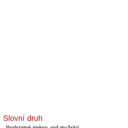
Slovní druh
Podstatné jméno, rod mužský