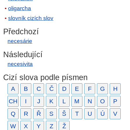
oligarcha
slovník cizích slov
Předchozí
necesárie
Následující
necesivita
Cizí slova podle písmen
A
B
C
Č
D
E
F
G
H
CH
I
J
K
L
M
N
O
P
Q
R
Ř
S
Š
T
U
Ú
V
W
X
Y
Z
Ž