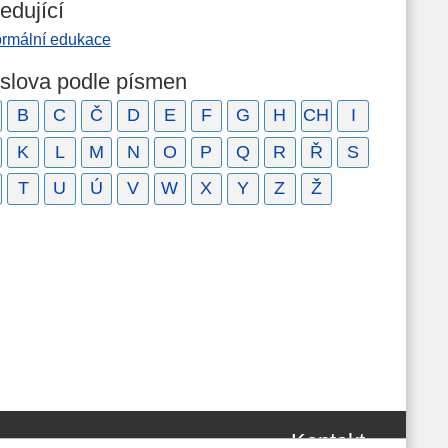
edující
ormální edukace
 slova podle písmen
B
C
Č
D
E
F
G
H
CH
I
K
L
M
N
O
P
Q
R
Ř
S
T
U
Ú
V
W
X
Y
Z
Ž
Kontakt