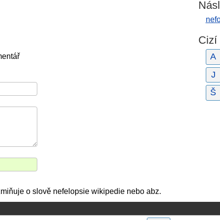
Násl
nef
Cizí
A
mentář
J
Š
 zmiňuje o slově nefelopsie wikipedie nebo abz.