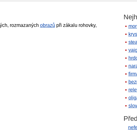
Nejh
ných, rozmazaných
obrazů
při zákalu rohovky,
mor
krys
ste
vaj
hrd
nara
firm
bez
rele
oli
slov
Před
nefe