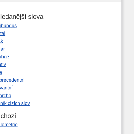
ledanější slova
ibundus
tal
ak
gar
obce
tiv
a
precedentní
vantní
garcha
ník cizích slov
chozí
lometrie