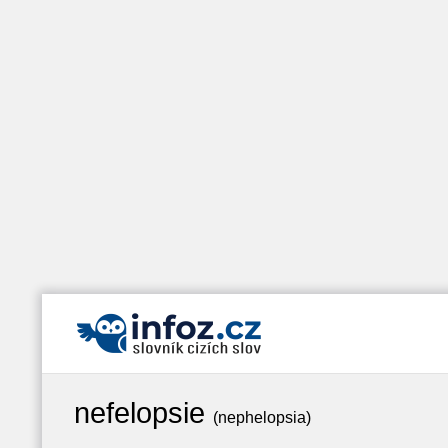
nefelopsie
(nephelopsia)