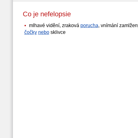
Co je nefelopsie
mlhavé vidění, zraková
porucha
, vnímání zamlže
čočky
nebo
sklivce