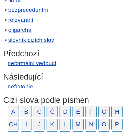
bezprecedentní
relevantní
oligarcha
slovník cizích slov
Předchozí
neformální vedoucí
Následující
nefratonie
Cizí slova podle písmen
A
B
C
Č
D
E
F
G
H
CH
I
J
K
L
M
N
O
P