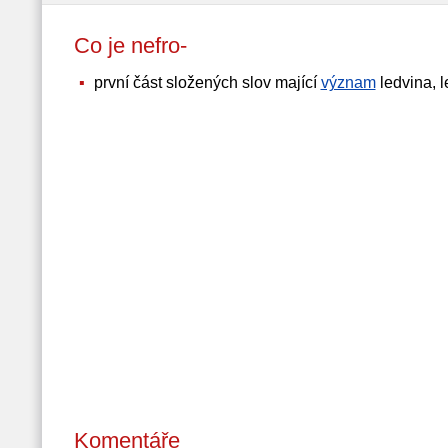
Co je nefro-
první část složených slov mající
význam
ledvina, l
Komentáře