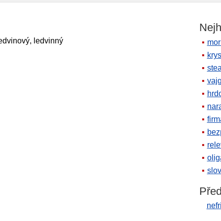
Nejh
edvinový, ledvinný
mor
krys
ste
vaj
hrd
nara
firm
bez
rele
oli
slov
Před
nefr