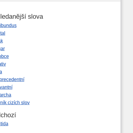
ledanější slova
ibundus
tal
ak
gar
obce
tiv
a
precedentní
vantní
garcha
ník cizích slov
chozí
itida