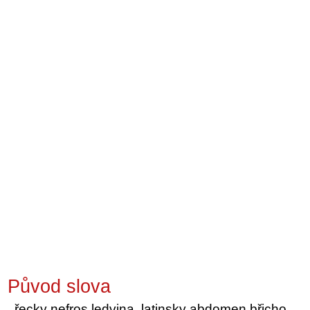
Původ slova
řecky nefros ledvina, latinsky abdomen břicho