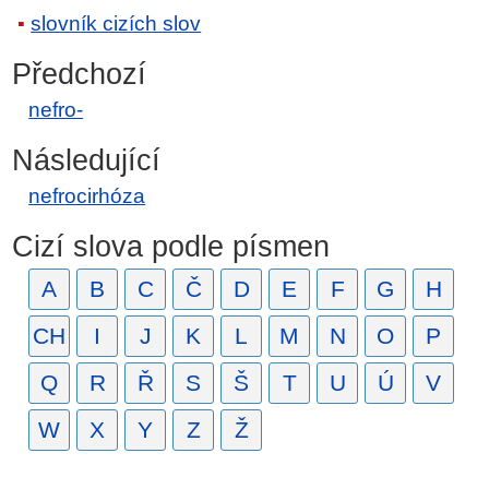
slovník cizích slov
Předchozí
nefro-
Následující
nefrocirhóza
Cizí slova podle písmen
A
B
C
Č
D
E
F
G
H
CH
I
J
K
L
M
N
O
P
Q
R
Ř
S
Š
T
U
Ú
V
W
X
Y
Z
Ž