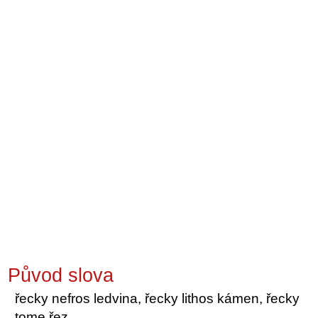
Původ slova
řecky nefros ledvina, řecky lithos kámen, řecky
tome řez