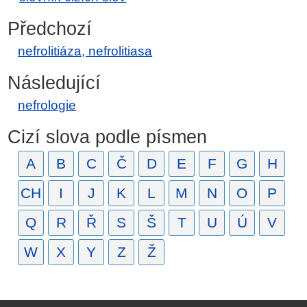
Předchozí
nefrolitiáza, nefrolitiasa
Následující
nefrologie
Cizí slova podle písmen
A
B
C
Č
D
E
F
G
H
CH
I
J
K
L
M
N
O
P
Q
R
Ř
S
Š
T
U
Ú
V
W
X
Y
Z
Ž