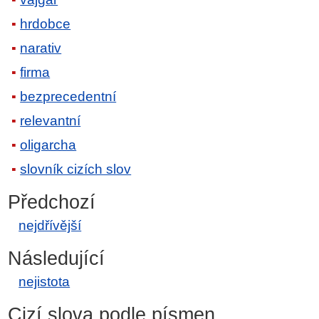
hrdobce
narativ
firma
bezprecedentní
relevantní
oligarcha
slovník cizích slov
Předchozí
nejdřívější
Následující
nejistota
Cizí slova podle písmen