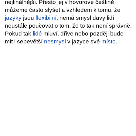
nejfinálnější. Přesto jej v hovorové češtině
můžeme často slyšet a vzhledem k tomu, že
jazyky
jsou
flexibilní
, nemá smysl davy lidí
neustále poučovat o tom, že to tak není správně.
Pokud tak
lidé
mluví, dříve nebo později bude
mít i sebevětší
nesmysl
v jazyce své
místo
.