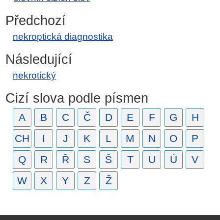
Předchozí
nekroptická diagnostika
Následující
nekrotický
Cizí slova podle písmen
A
B
C
Č
D
E
F
G
H
CH
I
J
K
L
M
N
O
P
Q
R
Ř
S
Š
T
U
Ú
V
W
X
Y
Z
Ž