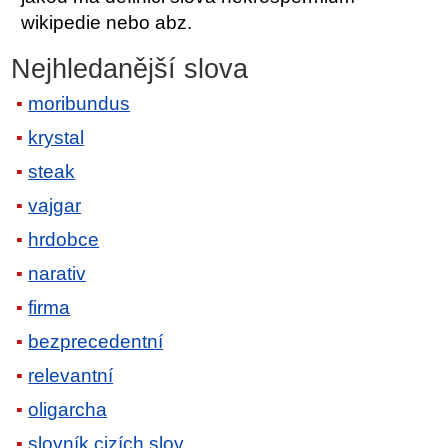
wikipedie nebo abz.
Nejhledanější slova
moribundus
krystal
steak
vajgar
hrdobce
narativ
firma
bezprecedentní
relevantní
oligarcha
slovník cizích slov