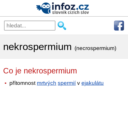
nekrospermium
(necrospermium)
Co je nekrospermium
přítomnost
mrtvých
spermií
v
ejakulátu