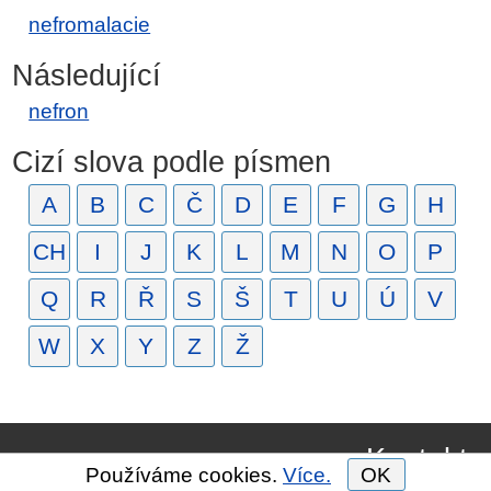
nefromalacie
Následující
nefron
Cizí slova podle písmen
A
B
C
Č
D
E
F
G
H
CH
I
J
K
L
M
N
O
P
Q
R
Ř
S
Š
T
U
Ú
V
W
X
Y
Z
Ž
Kontakt
Používáme cookies.
Více.
OK