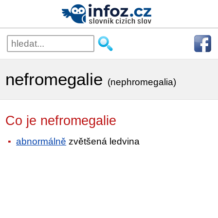
nefromegalie
(nephromegalia)
Co je nefromegalie
abnormálně
zvětšená ledvina