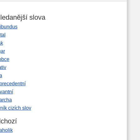
ledanější slova
ibundus
tal
ak
gar
obce
tiv
a
precedentní
vantní
garcha
ník cizích slov
chozí
aholik