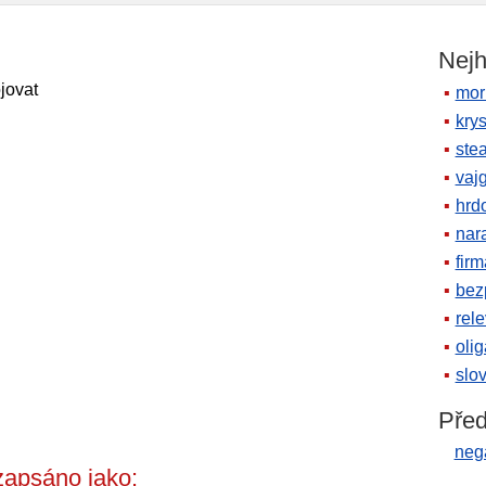
Nejh
jovat
mor
krys
ste
vaj
hrd
nara
firm
bez
rele
oli
slov
Před
neg
apsáno jako: