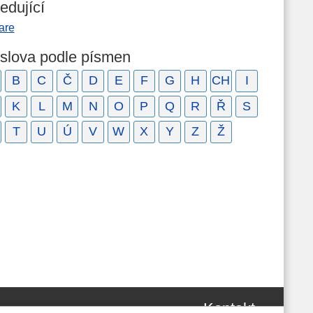
edující
are
 slova podle písmen
B
C
Č
D
E
F
G
H
CH
I
K
L
M
N
O
P
Q
R
Ř
S
T
U
Ú
V
W
X
Y
Z
Ž
Kontakt