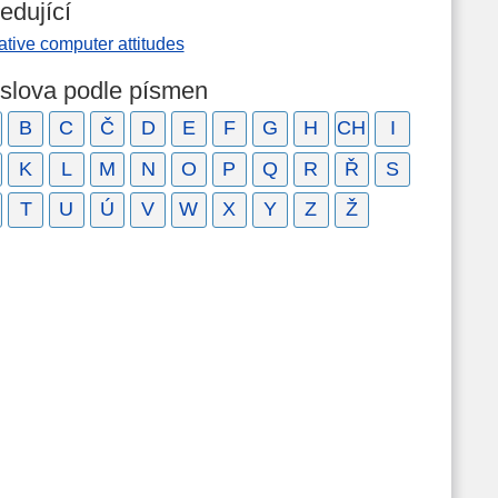
edující
tive computer attitudes
 slova podle písmen
B
C
Č
D
E
F
G
H
CH
I
K
L
M
N
O
P
Q
R
Ř
S
T
U
Ú
V
W
X
Y
Z
Ž