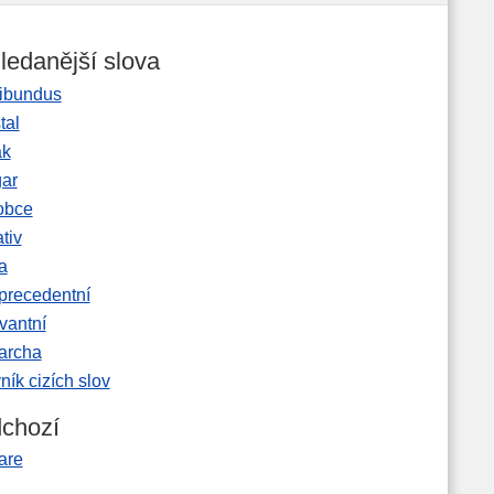
ledanější slova
ibundus
tal
ak
gar
obce
tiv
a
precedentní
vantní
garcha
ník cizích slov
chozí
are