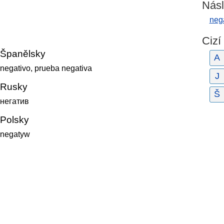
Násl
nega
Cizí
Španělsky
A
negativo, prueba negativa
J
Rusky
Š
негатив
Polsky
negatyw