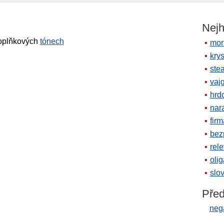
Nejh
oplňkových
tónech
mor
krys
ste
vaj
hrd
nara
firm
bez
rele
oli
slov
Před
neg